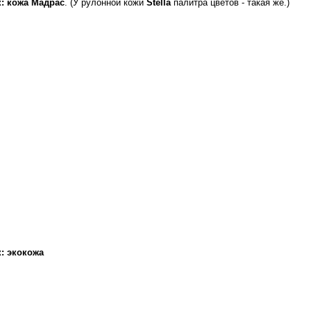
: кожа Мадрас
. (У рулонной кожи
Stella
палитра цветов - такая же.)
: экокожа