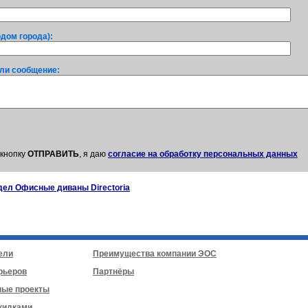
одом города):
ли сообщение:
кнопку
ОТПРАВИТЬ
, я даю
согласие на обработку персональных данных
дел Офисные диваны Directoria
ели
Преимущества компании ЭОС
рьеров
Партнёры
ные проекты
кидками