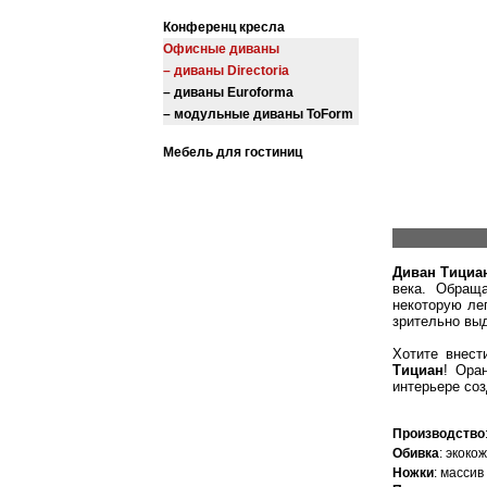
Конференц кресла
Офисные диваны
– диваны Directoria
– диваны Euroforma
– модульные диваны ToForm
Мебель для гостиниц
Диван Тициа
века. Обращ
некоторую ле
зрительно вы
Хотите внест
Тициан
! Ора
интерьере соз
Производство
Обивка
: экоко
Ножки
: массив