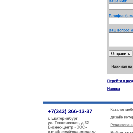
Ваше имя:
Телефон (с к
Ваш вопрос и
Нажимая на 
Перейти в раз
Наверх
Каталог меб
+7(343) 366-13-37
Дизайн инте
г. Екатеринбург
ул. Техническая, д.32
Реализован
Бизнес-центр «ЭОС»
e-mail:
eos@eos-group.ru
Мебель со с