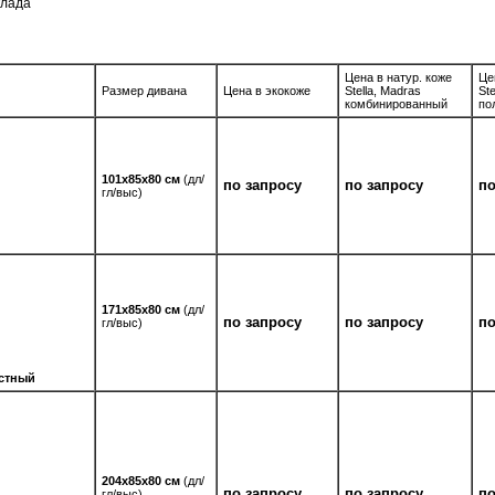
склада
Цена в натур. коже
Це
Размер дивана
Цена в экокоже
Stella, Madras
Ste
комбинированный
по
101х85х80 см
(дл/
по запросу
по запросу
по
гл/выс)
171х85х80 см
(дл/
по запросу
по запросу
по
гл/выс)
стный
204х85х80 см
(дл/
по запросу
по запросу
по
гл/выс)