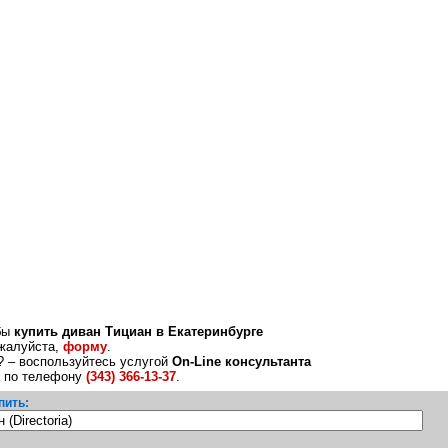
обы
купить диван Тициан в Екатеринбурге
ожалуйста,
форму
.
? – воспользуйтесь услугой
On-Line консультанта
е по телефону
(343) 366-13-37
.
пить: