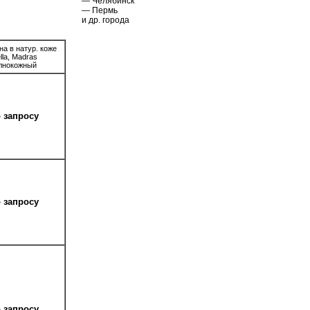
— Челябинск
— Пермь
и др. города
на в натур. коже
lla, Madras
лнокожный
 запросу
 запросу
 запросу