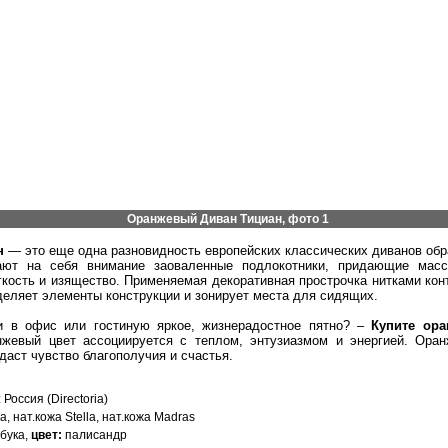
Оранжевый Диван Тициан, фото 1
н
— это еще одна разновидность европейских классических диванов обр
ают на себя внимание заоваленные подлокотники, придающие масс
гкость и изящество. Применяемая декоративная прострочка нитками кон
деляет элементы конструкции и зонирует места для сидящих.
и в офис или гостиную яркое, жизнерадостное пятно? –
Купите ор
нжевый цвет ассоциируется с теплом, энтузиазмом и энергией. Ора
даст чувство благополучия и счастья.
: Россия (Directoria)
жа, нат.кожа Stella, нат.кожа Madras
 бука,
цвет:
палисандр