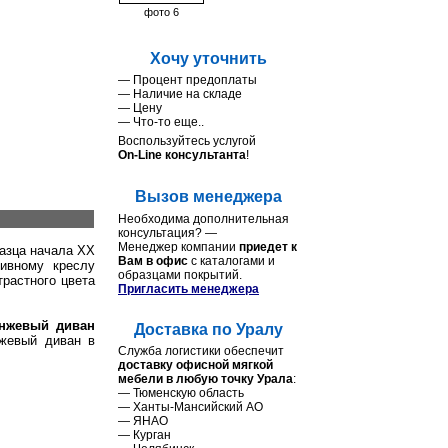
фото 6
Хочу уточнить
— Процент предоплаты
— Наличие на складе
— Цену
— Что-то еще..
Воспользуйтесь услугой
On-Line консультанта
!
Вызов менеджера
Необходима дополнительная
консультация? —
Менеджер компании
приедет к
азца начала ХХ
Вам в офис
с каталогами и
ивному креслу
образцами покрытий.
трастного цвета
Пригласить менеджера
анжевый диван
Доставка по Уралу
нжевый диван в
Служба логистики обеспечит
доставку офисной мягкой
мебели в любую точку Урала
:
— Тюменcкую область
— Ханты-Мансийский АО
— ЯНАО
— Курган