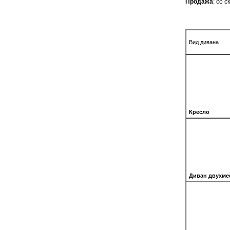
Продажа
: со 
Вид дивана
Кресло
Диван двухме