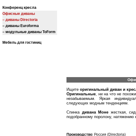
Конференц кресла
Офисные диваны
– диваны Directoria
– диваны Euroforma
– модульные диваны ToForm
Мебель для гостиниц
Офис
Ищите
оригинальный диван и крес
Оригинальные
, ни на что не похож
незабываемым. Яркая индивидуа
следующих модным тенденциям.
Спинка
дивана Моне
жесткая, сид
подобранному поролону, натяжению к
Производство
: Россия (Directoria)