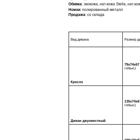
Обивка
: экокожа, нат.кожа Stella, нат.к
Ножки
: полированный металл
Продажа
: со склада
Вид дивана
Размер д
79х74х67
гл/выс)
Кресло
135х74х6
гл/выс)
Диван двухместный