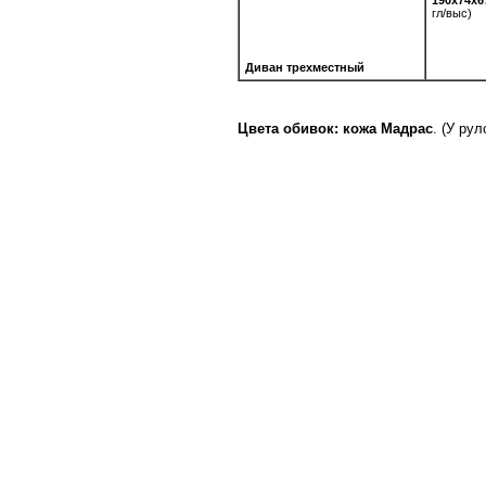
190х74х6
гл/выс)
Диван трехместный
Цвета обивок: кожа Мадрас
. (У ру