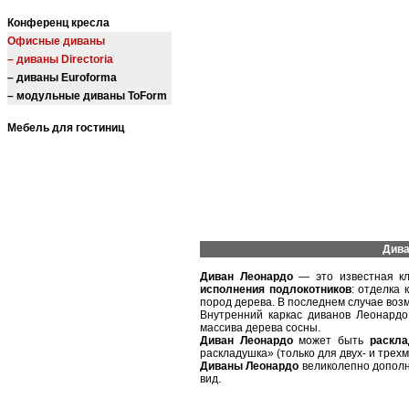
Конференц кресла
Офисные диваны
– диваны Directoria
– диваны Euroforma
– модульные диваны ToForm
Мебель для гостиниц
Дива
Диван Леонардо
— это известная кл
исполнения подлокотников
: отделка
пород дерева. В последнем случае воз
Внутренний каркас диванов Леонардо
массива дерева сосны.
Диван Леонардо
может быть
раскл
раскладушка» (только для двух- и трех
Диваны Леонардо
великолепно допол
вид.