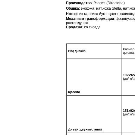
Производство
: Россия (Directoria)
Обивка
: экокожа, нат.кожа Stella, нат.к
Ножки
: из массива бука,
цвет:
палисан
Механизм трансформации
: французск
раскладушка
Продажа
: со склада
Размер
Вид дивана
дивана
102х92
(дл/гл/
Кресло
151х92
(дл/гл/
Диван двухместный