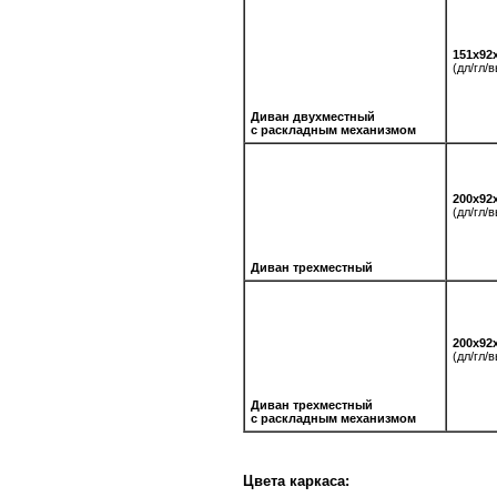
151х92
(дл/гл/
Диван двухместный
с раскладным механизмом
200х92
(дл/гл/
Диван трехместный
200х92
(дл/гл/
Диван трехместный
с раскладным механизмом
Цвета каркаса: