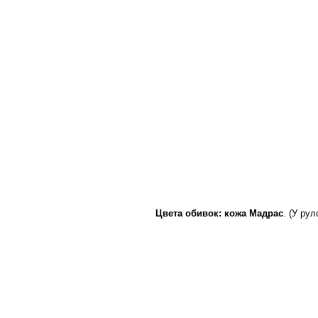
Цвета обивок: кожа Мадрас
. (У ру