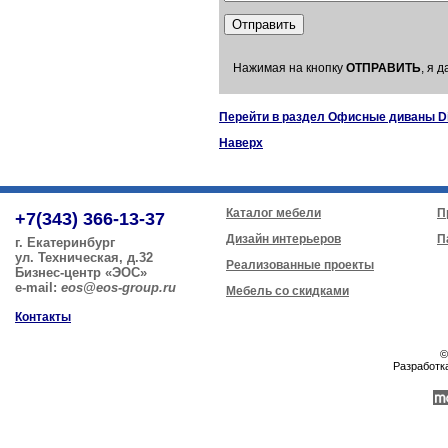
Нажимая на кнопку
ОТПРАВИТЬ
, я 
Перейти в раздел Офисные диваны Di
Наверх
Каталог мебели
П
+7(343) 366-13-37
Дизайн интерьеров
П
г. Екатеринбург
ул. Техническая, д.32
Реализованные проекты
Бизнес-центр «ЭОС»
e-mail:
eos@eos-group.ru
Мебель со скидками
Контакты
©
Разработк