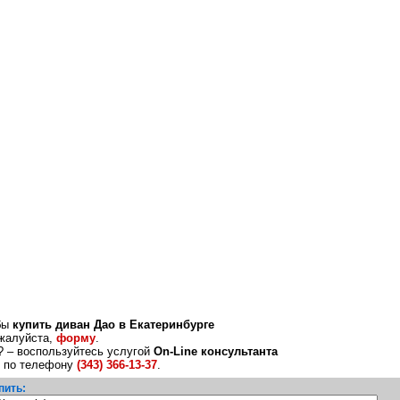
обы
купить диван Дао в Екатеринбурге
ожалуйста,
форму
.
? – воспользуйтесь услугой
On-Line консультанта
е по телефону
(343) 366-13-37
.
пить: