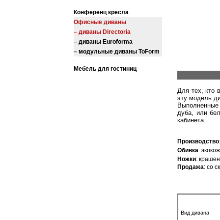
Конференц кресла
Офисные диваны
– диваны Directoria
– диваны Euroforma
– модульные диваны ToForm
Мебель для гостиниц
Для тех, кто
эту модель д
Выполненные 
дуба, или бе
кабинета.
Производство
Обивка
: экоко
Ножки
: краше
Продажа
: со 
Вид дивана