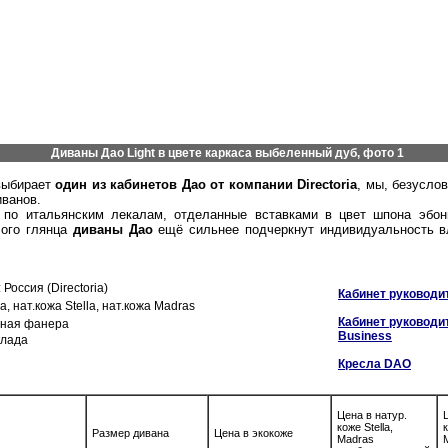
Диваны Дао Light в цвете каркаса выбеленный дуб, фото 1
 выбирает
один из кабинетов Дао от компании Directoria
, мы, безусло
иванов.
по итальянским лекалам, отделанные вставками в цвет шпона эбон
лого глянца
диваны Дао
ещё сильнее подчеркнут индивидуальность в
: Россия (Directoria)
Кабинет руководи
жа, нат.кожа Stella, нат.кожа Madras
Кабинет руководи
нная фанера
Business
склада
Кресла DAO
Цена в натур.
коже Stella,
к
Размер дивана
Цена в экокоже
Madras