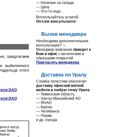
— Наличие на складе
— Цену
— Что-то еще..
Воспользуйтесь услугой
On-Line консультанта
!
Вызов менеджера
Необходима дополнительная
консультация? —
Менеджер компании
приедет к
Вам в офис
с каталогами и
вно, предлагаем
образцами покрытий.
Пригласить менеджера
и, выбеленного
ладельца этого
Доставка по Уралу
Служба логистики обеспечит
доставку офисной мягкой
теля DAO
мебели в любую точку Урала
:
— Тюменcкую область
теля DAO
— Ханты-Мансийский АО
— ЯНАО
— Курган
— Челябинск
— Пермь
и др. города
Цена в натур.
оже Stella,
Madras