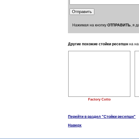
Нажимая на кнопку
ОТПРАВИТЬ
, я 
Другие похожие стойки ресепшн
на на
Factory Cotto
Перейти в раздел "Стойки ресепшн"
Наверх