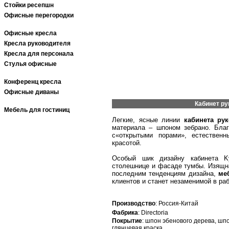
Стойки ресепшн
Офисные перегородки
Офисные кресла
Кресла руководителя
Кресла для персонала
Стулья офисные
Конференц кресла
Офисные диваны
Кабинет ру
Мебель для гостиниц
Легкие, ясные линии
кабинета ру
материала – шпоном зебрано. Благ
с«открытыми порами», естествен
красотой.
Особый шик дизайну кабинета Ky
столешнице и фасаде тумбы. Изящн
последним тенденциям дизайна,
ме
клиентов и станет незаменимой в раб
Производство
: Россия-Китай
Фабрика
: Directoria
Покрытие
: шпон эбенового дерева, шп
глянцевая краска