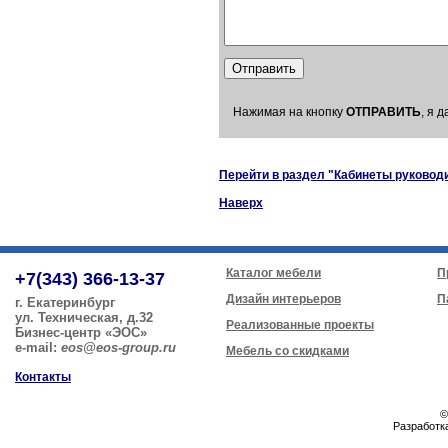
Нажимая на кнопку
ОТПРАВИТЬ
, я 
Перейти в раздел "Кабинеты руковод
Наверх
Каталог мебели
П
+7(343) 366-13-37
Дизайн интерьеров
П
г. Екатеринбург
ул. Техническая, д.32
Реализованные проекты
Бизнес-центр «ЭОС»
e-mail:
eos@eos-group.ru
Мебель со скидками
Контакты
©
Разработк